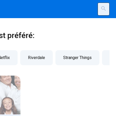
search
st préféré:
etflix
Riverdale
Stranger Things
Sup