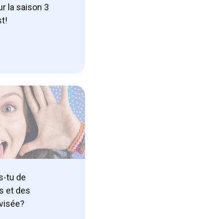
ur la saison 3
st!
s-tu de
s et des
évisée?