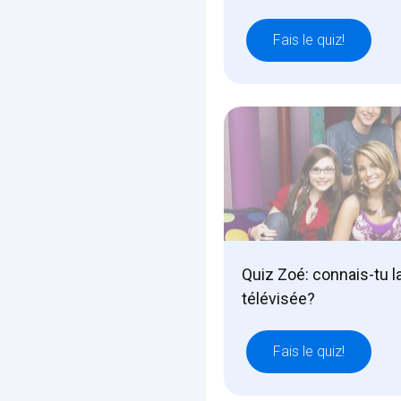
Fais le quiz!
Quiz Zoé: connais-tu l
télévisée?
Fais le quiz!