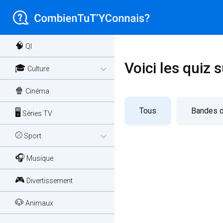
🧠
QI
Voici les quiz s
🎓
expand_more
Culture
🍿
Cinéma
Tous
Bandes 
🖥️
Séries TV
⚾
expand_more
Sport
🎧
Musique
🎮
Divertissement
🐶
Animaux