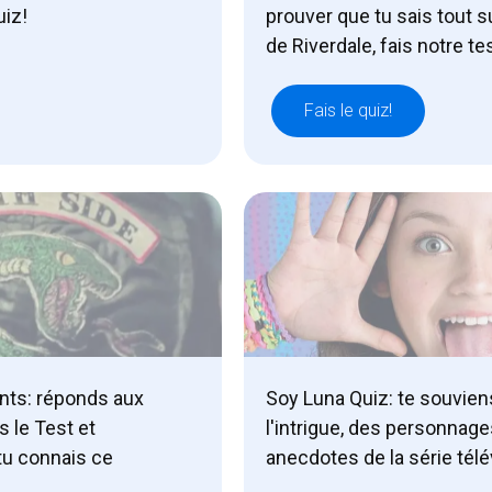
uiz!
prouver que tu sais tout s
de Riverdale, fais notre te
Fais le quiz!
nts: réponds aux
Soy Luna Quiz: te souvien
 le Test et
l'intrigue, des personnage
tu connais ce
anecdotes de la série tél