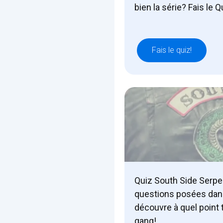
bien la série? Fais le Q
Fais le quiz!
Quiz South Side Serpe
questions posées dans
découvre à quel point 
gang!