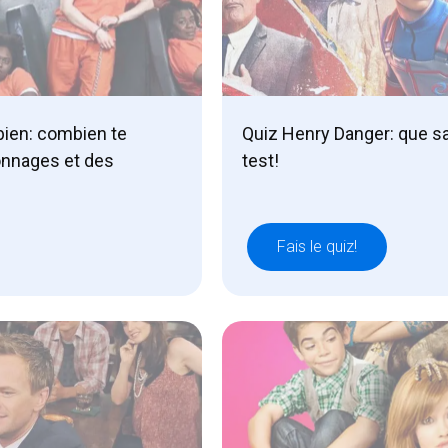
 bien: combien te
Quiz Henry Danger: que sai
onnages et des
test!
Fais le quiz!