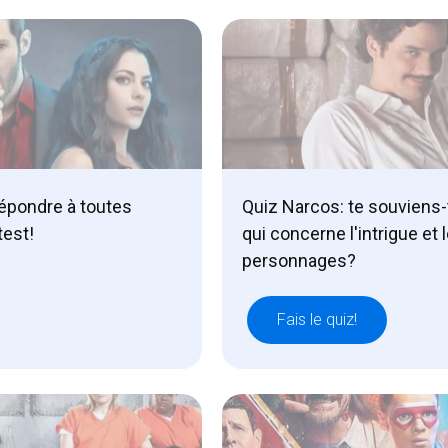
répondre à toutes
Quiz Narcos: te souviens-
test!
qui concerne l'intrigue et 
personnages?
Fais le quiz!