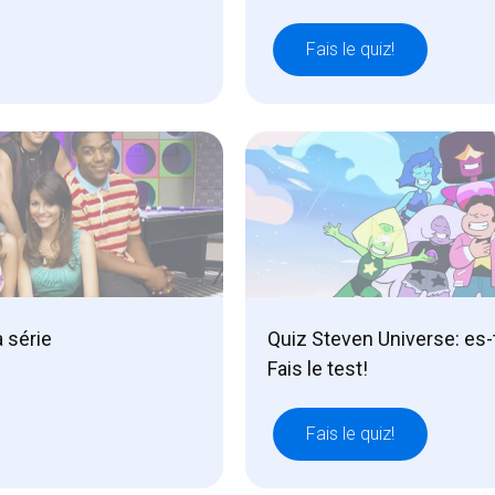
Fais le quiz!
a série
Quiz Steven Universe: es-
Fais le test!
Fais le quiz!