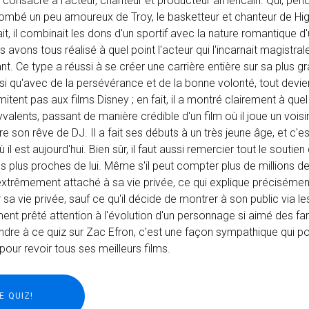
t consacré à l'acteur, chanteur et producteur américain. Qui, pen
tombé un peu amoureux de Troy, le basketteur et chanteur de Hi
it, il combinait les dons d'un sportif avec la nature romantique
s avons tous réalisé à quel point l'acteur qui l'incarnait magistra
sant. Ce type a réussi à se créer une carrière entière sur sa plus 
si qu'avec de la persévérance et de la bonne volonté, tout devie
itent pas aux films Disney ; en fait, il a montré clairement à quel
yvalents, passant de manière crédible d'un film où il joue un vois
vre son rêve de DJ. Il a fait ses débuts à un très jeune âge, et c'
il est aujourd'hui. Bien sûr, il faut aussi remercier tout le soutien 
s plus proches de lui. Même s'il peut compter plus de millions 
e extrêmement attaché à sa vie privée, ce qui explique préciséme
ur sa vie privée, sauf ce qu'il décide de montrer à son public via l
ment prêté attention à l'évolution d'un personnage si aimé des fa
épondre à ce quiz sur Zac Efron, c'est une façon sympathique qui po
our revoir tous ses meilleurs films.