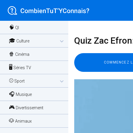
🧠
QI
Quiz Zac Efron:
🎓
expand_more
Culture
🍿
Cinéma
🖥️
Séries TV
⚾
expand_more
Sport
🎧
Musique
🎮
Divertissement
🐶
Animaux