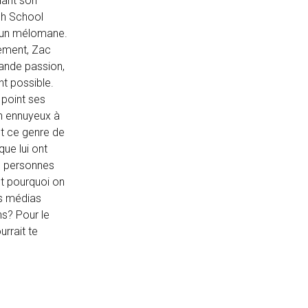
dant son
gh School
 d'un mélomane.
lement, Zac
grande passion,
nt possible.
 point ses
in ennuyeux à
est ce genre de
que lui ont
de personnes
nt pourquoi on
es médias
ns? Pour le
urrait te