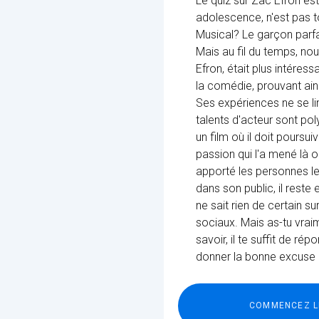
Le quiz sur Zac Efron es
adolescence, n'est pas 
Musical? Le garçon parfa
Mais au fil du temps, nou
Efron, était plus intéres
la comédie, prouvant ain
Ses expériences ne se lim
talents d'acteur sont pol
un film où il doit poursui
passion qui l'a mené là où 
apporté les personnes le
dans son public, il rest
ne sait rien de certain s
sociaux. Mais as-tu vrai
savoir, il te suffit de r
donner la bonne excuse p