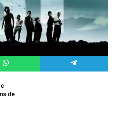
de
ons de