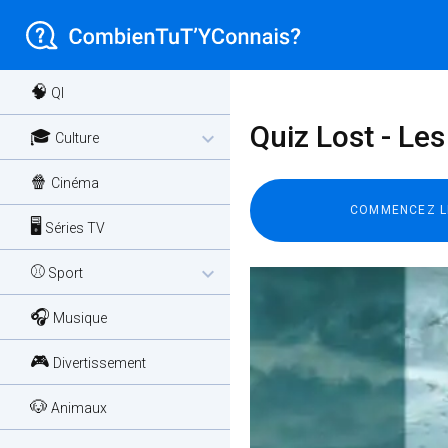
🧠
QI
Quiz Lost - Les
🎓
expand_more
Culture
🍿
Cinéma
🖥️
Séries TV
⚾
expand_more
Sport
🎧
Musique
🎮
Divertissement
🐶
Animaux