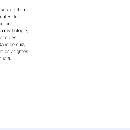
nses, dont un
crites de
culture
 la mythologie,
toire des
Dans ce quiz,
et les énigmes
que tu