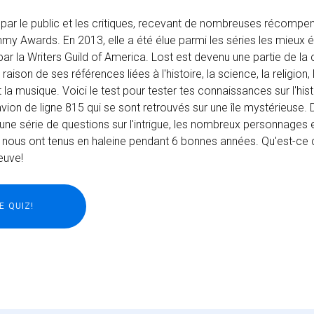
par le public et les critiques, recevant de nombreuses récompe
my Awards. En 2013, elle a été élue parmi les séries les mieux é
n par la Writers Guild of America. Lost est devenu une partie de la 
aison de ses références liées à l'histoire, la science, la religion,
et la musique. Voici le test pour tester tes connaissances sur l'his
avion de ligne 815 qui se sont retrouvés sur une île mystérieuse. 
 une série de questions sur l'intrigue, les nombreux personnages 
 et nous ont tenus en haleine pendant 6 bonnes années. Qu'est-ce 
euve!