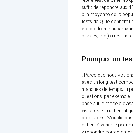
Notre test de QI en 40 qu
suffit de répondre aux 4
à la moyenne de la popul
tests de QI te donnent u
été confronté auparavan
puzzles, etc.) à résoudr
Pourquoi un tes
. Parce que nous voulons
avec un long test comport
manques de temps, tu peu
questions, par exemple.
basé sur le modèle class
visuelles et mathématiqu
proposons. N'oublie pas 
difficulté variable pour 
y répondre correctement.