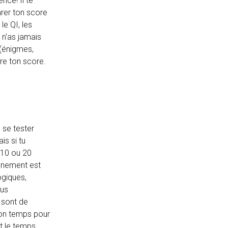
nce! Il te
arer ton score
le QI, les
 n'as jamais
 (énigmes,
re ton score.
 se tester
is si tu
 10 ou 20
nnement est
ogiques,
ous
 sont de
 ton temps pour
t le temps