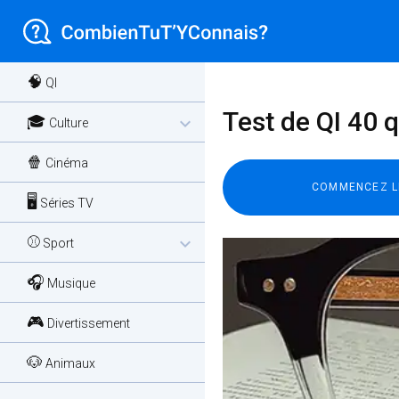
🧠
QI
Test de QI 40 qu
🎓
expand_more
Culture
🍿
Cinéma
🖥️
Séries TV
⚾
expand_more
Sport
🎧
Musique
🎮
Divertissement
🐶
Animaux