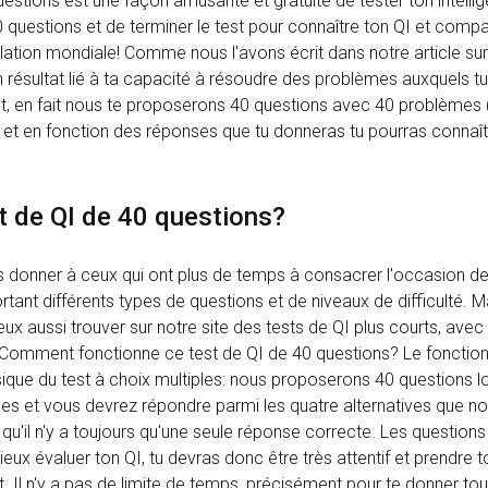
estions est une façon amusante et gratuite de tester ton intellige
0 questions et de terminer le test pour connaître ton QI et comp
ation mondiale! Comme nous l'avons écrit dans notre article sur 
n résultat lié à ta capacité à résoudre des problèmes auxquels tu
t, en fait nous te proposerons 40 questions avec 40 problèmes
e et en fonction des réponses que tu donneras tu pourras connaît
t de QI de 40 questions?
 donner à ceux qui ont plus de temps à consacrer l'occasion de
ant différents types de questions et de niveaux de difficulté. Ma
x aussi trouver sur notre site des tests de QI plus courts, avec
 Comment fonctionne ce test de QI de 40 questions? Le fonctio
ique du test à choix multiples: nous proposerons 40 questions l
es et vous devrez répondre parmi les quatre alternatives que n
qu'il n'y a toujours qu'une seule réponse correcte. Les questions
mieux évaluer ton QI, tu devras donc être très attentif et prendre
 Il n'y a pas de limite de temps, précisément pour te donner tou