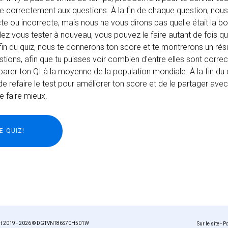
 correctement aux questions. À la fin de chaque question, nous
cte ou incorrecte, mais nous ne vous dirons pas quelle était la 
lez vous tester à nouveau, vous pouvez le faire autant de fois q
a fin du quiz, nous te donnerons ton score et te montrerons un r
stions, afin que tu puisses voir combien d'entre elles sont correc
er ton QI à la moyenne de la population mondiale. À la fin du q
de refaire le test pour améliorer ton score et de le partager ave
e faire mieux.
ht 2019 - 2026 © DGTVNT86S70H501W
Sur le site
-
Po