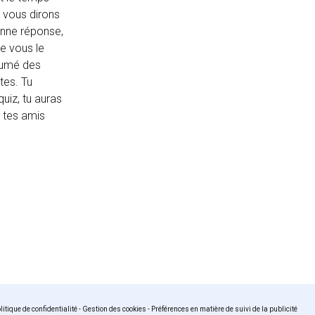
 vous dirons
bonne réponse,
ue vous le
ésumé des
tes. Tu
uiz, tu auras
c tes amis
litique de confidentialité
-
Gestion des cookies
-
Préférences en matière de suivi de la publicité