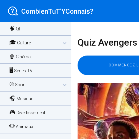
🧠
QI
Quiz Avengers I
🎓
expand_more
Culture
🍿
Cinéma
🖥️
Séries TV
⚾
expand_more
Sport
🎧
Musique
🎮
Divertissement
🐶
Animaux