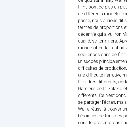
Ce quiz sur Infinity War 
films sont de plus en plu
de différents modèles ci
passé, nous aurions dit 
termes de proportions et 
décennie qui a vu Iron M
quand, se terminera. Apr
monde attendait est arriv
séquences dans ce film qu
un succès principalement 
difficultés de production
une difficulté narrative 
films très différents, c
Gardiens de la Galaxie e
différents. Ce n'est don
se partager l'écran, mais
War a réussi à trouver u
héroïques de tous ces p
nous te présenterons une