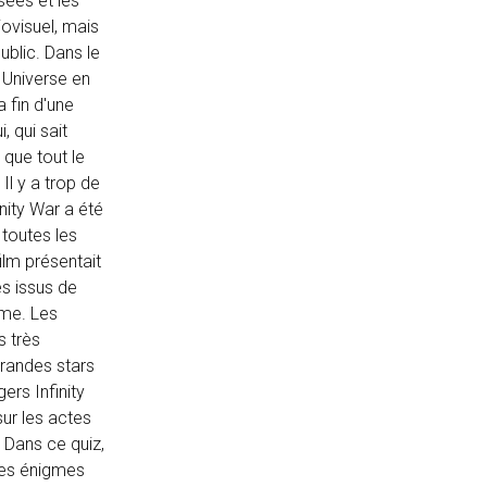
sées et les
iovisuel, mais
ublic. Dans le
 Universe en
a fin d'une
 qui sait
que tout le
Il y a trop de
nity War a été
 toutes les
ilm présentait
es issus de
ame. Les
s très
grandes stars
ers Infinity
sur les actes
Dans ce quiz,
 les énigmes