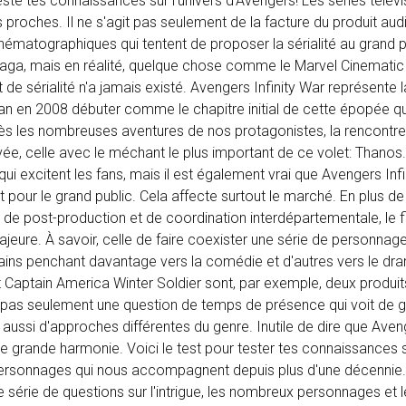
teste tes connaissances sur l'univers d'Avengers! Les séries télévi
s proches. Il ne s'agit pas seulement de la facture du produit aud
nématographiques qui tentent de proposer la sérialité au grand p
saga, mais en réalité, quelque chose comme le Marvel Cinematic
de sérialité n'a jamais existé. Avengers Infinity War représente l
an en 2008 débuter comme le chapitre initial de cette épopée qui,
ès les nombreuses aventures de nos protagonistes, la rencontre 
ée, celle avec le méchant le plus important de ce volet: Thanos. 
i excitent les fans, mais il est également vrai que Avengers Infi
pour le grand public. Cela affecte surtout le marché. En plus de
, de post-production et de coordination interdépartementale, le f
majeure. À savoir, celle de faire coexister une série de personnag
ertains penchant davantage vers la comédie et d'autres vers le dr
t Captain America Winter Soldier sont, par exemple, deux produit
c pas seulement une question de temps de présence qui voit de 
 aussi d'approches différentes du genre. Inutile de dire que Aveng
ne grande harmonie. Voici le test pour tester tes connaissances 
ersonnages qui nous accompagnent depuis plus d'une décennie. 
 série de questions sur l'intrigue, les nombreux personnages et