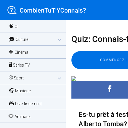
🧠
QI
Quiz: Connais-t
🎓
expand_more
Culture
🍿
Cinéma
🖥️
Séries TV
⚾
expand_more
Sport
🎧
Musique
🎮
Divertissement
Es-tu prêt à te
🐶
Animaux
Alberto Tomba? 