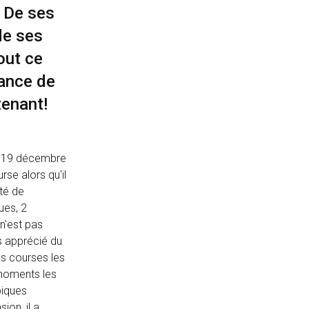
! De ses
de ses
out ce
hance de
tenant!
le 19 décembre
se alors qu'il
rté de
ues, 2
n'est pas
s apprécié du
es courses les
 moments les
piques
ion, il a