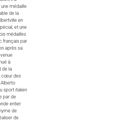
r une médaille
able de la
ertville en
pécial, et une
rois médailles
c français par
ion après sa
devenue
nué à
 de la
le cœur des
 Alberto
 sport italien
e par de
onde entier.
nonyme de
éaliser de