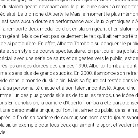
r du slalom géant, devenant ainsi le plus jeune skieur à remporte
cialité. Le triomphe d'Albertville Mais le moment le plus mémor
a est sans aucun doute sa performance aux Jeux olympiques d'Alb
il a remporté deux médailles d'or, en slalom géant et en slalom s
om géant. Mais ce n'est pas seulement le fait qu'il ait remporté t
e si particulière. En effet, Alberto Tomba a su conquérir le publi
e et son style de course spectaculaire. En particulier, sa jubilat
pécial, avec une série de sauts et de gestes vers le public, est 
 Après les années dorées des années 1990, Alberto Tomba a conti
 mais sans plus de grands succès. En 2000, il annonce son retrait
 vide dans le monde du ski alpin. Mais sa figure est restée dans 
à sa personnalité unique et à son talent incontesté. Aujourd'hui,
e l'un des plus grands skieurs de tous les temps, une icône du
ions En conclusion, la carrière d'Alberto Tomba a été caractérisé
 une personnalité unique, qui l'ont fait aimer du public dans le m
après la fin de sa carrière de coureur, son nom est toujours sy
plaisir, un exemple pour tous ceux qui aiment le sport et veulent r
vie.