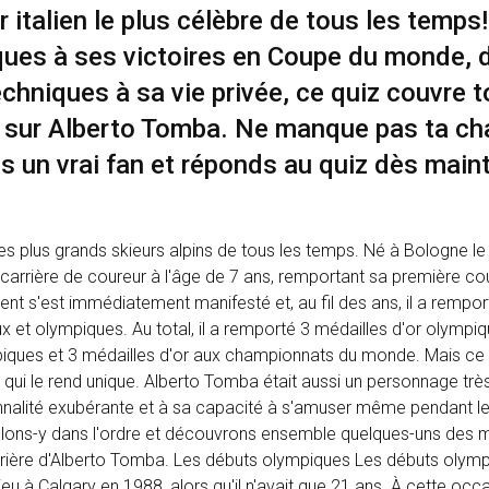
ur italien le plus célèbre de tous les temps
ques à ses victoires en Coupe du monde, 
hniques à sa vie privée, ce quiz couvre t
oir sur Alberto Tomba. Ne manque pas ta c
s un vrai fan et réponds au quiz dès main
es plus grands skieurs alpins de tous les temps. Né à Bologne 
arrière de coureur à l'âge de 7 ans, remportant sa première cour
lent s'est immédiatement manifesté et, au fil des ans, il a rempo
 et olympiques. Au total, il a remporté 3 médailles d'or olympiq
piques et 3 médailles d'or aux championnats du monde. Mais ce 
ui le rend unique. Alberto Tomba était aussi un personnage trè
onnalité exubérante et à sa capacité à s'amuser même pendant l
allons-y dans l'ordre et découvrons ensemble quelques-uns des
arrière d'Alberto Tomba. Les débuts olympiques Les débuts olym
eu à Calgary en 1988, alors qu'il n'avait que 21 ans. À cette occas