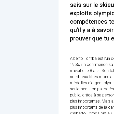
sais sur le skie
exploits olympi
compétences tec
qu'il y a à sav
prouver que tu e
Alberto Tomba est l'un d
1966, il a commencé sa c
n'avait que 8 ans. Son ta
nombreux titres mondiaux
médailles d'argent olym
seulement son palmarès q
public, grâce à sa pers
plus importantes. Mais 
plus importants de la c
d'Alberto Tomba ont eu li