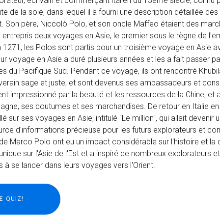
orateur, écrivain et commerçant italien du 13ème siècle, connu 
e de la soie, dans lequel il a fourni une description détaillée des
Est. Son père, Niccolò Polo, et son oncle Maffeo étaient des mar
jà entrepris deux voyages en Asie, le premier sous le règne de l'
 1271, les Polos sont partis pour un troisième voyage en Asie a
ur voyage en Asie a duré plusieurs années et les a fait passer par
 îles du Pacifique Sud. Pendant ce voyage, ils ont rencontré Khubil
erain sage et juste, et sont devenus ses ambassadeurs et conse
nt impressionné par la beauté et les ressources de la Chine, et a
mpagne, ses coutumes et ses marchandises. De retour en Italie e
llé sur ses voyages en Asie, intitulé "Le million", qui allait devenir 
rce d'informations précieuse pour les futurs explorateurs et 
de Marco Polo ont eu un impact considérable sur l'histoire et la 
 unique sur l'Asie de l'Est et a inspiré de nombreux explorateurs et
 se lancer dans leurs voyages vers l'Orient.