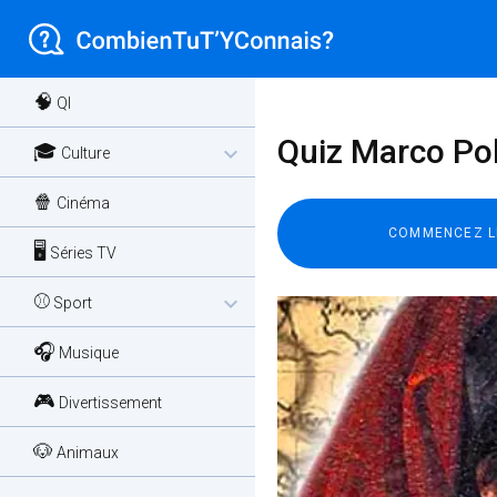
🧠
QI
Quiz Marco Polo
🎓
expand_more
Culture
🍿
Cinéma
🖥️
Séries TV
⚾
expand_more
Sport
🎧
Musique
🎮
Divertissement
🐶
Animaux