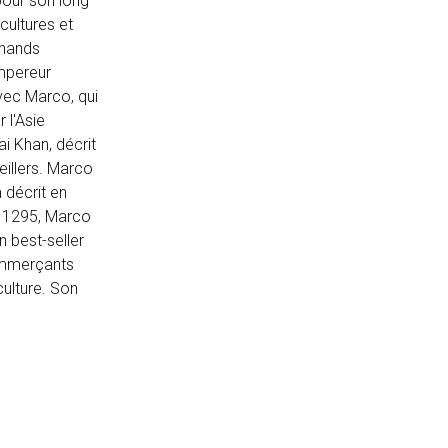
pour son long
 cultures et
chands
empereur
vec Marco, qui
 l'Asie
ai Khan, décrit
illers. Marco
 décrit en
n 1295, Marco
un best-seller
commerçants
culture. Son