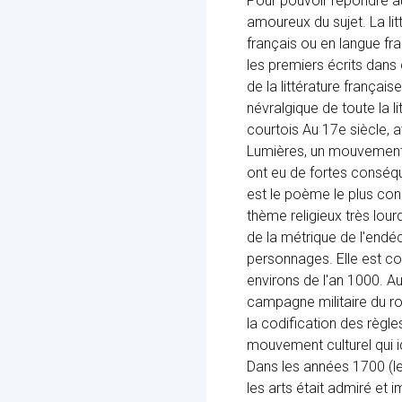
Pour pouvoir répondre aux
amoureux du sujet. La li
français ou en langue fra
les premiers écrits dans
de la littérature français
névralgique de toute la 
courtois Au 17e siècle, a
Lumières, un mouvement 
ont eu de fortes conséqu
est le poème le plus con
thème religieux très lour
de la métrique de l'endé
personnages. Elle est c
environs de l'an 1000. Au
campagne militaire du roi
la codification des règle
mouvement culturel qui id
Dans les années 1700 (le
les arts était admiré et