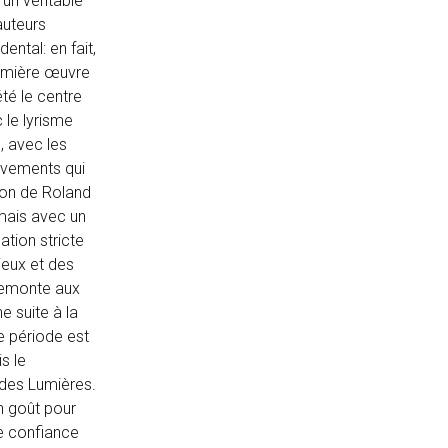
 un véritable
auteurs
ental: en fait,
remière œuvre
été le centre
 le lyrisme
, avec les
uvements qui
son de Roland
 mais avec un
ation stricte
ieux et des
remonte aux
e suite à la
te période est
s le
e des Lumières.
n goût pour
ne confiance