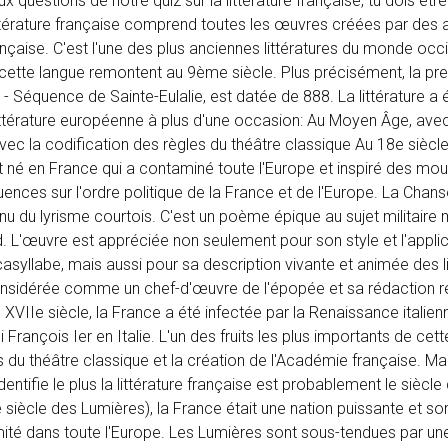
 questions de notre quiz sur la littérature française, tu dois être
ttérature française comprend toutes les œuvres créées par des 
nçaise. C'est l'une des plus anciennes littératures du monde occid
 cette langue remontent au 9ème siècle. Plus précisément, la p
e - Séquence de Sainte-Eulalie, est datée de 888. La littérature a 
littérature européenne à plus d'une occasion: Au Moyen Âge, avec
vec la codification des règles du théâtre classique Au 18e siècle
né en France qui a contaminé toute l'Europe et inspiré des mo
ences sur l'ordre politique de la France et de l'Europe. La Chan
nu du lyrisme courtois. C'est un poème épique au sujet militaire
d. L'œuvre est appréciée non seulement pour son style et l'applic
casyllabe, mais aussi pour sa description vivante et animée des l
onsidérée comme un chef-d'œuvre de l'épopée et sa rédaction 
 XVIIe siècle, la France a été infectée par la Renaissance italienn
 François Ier en Italie. L'un des fruits les plus importants de cet
s du théâtre classique et la création de l'Académie française. Mai
entifie le plus la littérature française est probablement le siècl
 siècle des Lumières), la France était une nation puissante et so
 imité dans toute l'Europe. Les Lumières sont sous-tendues par u