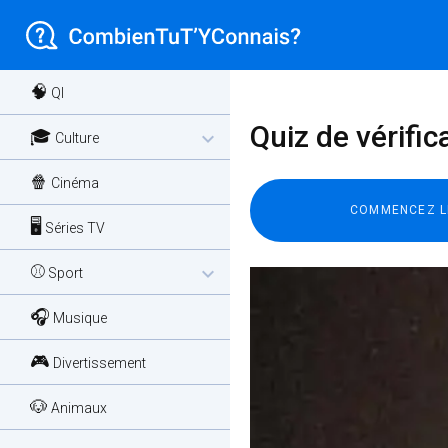
🧠
QI
Quiz de vérifica
🎓
expand_more
Culture
🍿
Cinéma
🖥️
Séries TV
⚾
expand_more
Sport
🎧
Musique
🎮
Divertissement
🐶
Animaux