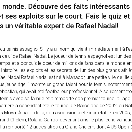
u monde. Découvre des faits intéressants 
et ses exploits sur le court. Fais le quiz et
s un véritable expert de Rafael Nadal!
du tennis espagnol S'il y a un nom qui vient immédiatement à l'es
en celui de Rafael Nadal. Le joueur de tennis espagnol est l'un des
mps et a conquis le cœur de millions de fans dans le monde ent
'histoire, les exploits et les secrets de l'un des plus grands athl
ael Nadal Rafael Nadal est né à Manacor, une petite ville de l'île
lus jeune âge, il montre un grand talent pour le tennis, notammen
ebastián, qui avait été footballeur professionnel. À seulement tro
nnis avec sa famille et a remporté son premier tournoi à l'âge 
carrière a cependant été le tournoi de Barcelone de 2002, où Raf
 Moyá. À partir de là, son ascension a été inarrêtable: en 2005, 
and Chelem, Roland Garros, devenant ainsi le plus jeune vainqueu
el a remporté 12 autres titres du Grand Chelem, dont 4 US Open