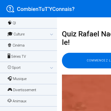
🧠
QI
Quiz Rafael Na
🎓
expand_more
Culture
le!
🍿
Cinéma
🖥️
Séries TV
⚾
expand_more
Sport
🎧
Musique
🎮
Divertissement
🐶
Animaux