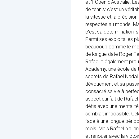
et 1 Open d'Australie. L
de tennis: c'est un vérit
la vitesse et la précision
respectés au monde. Mai
c'est sa détermination, s
Parmi ses exploits les p
beaucoup comme le meille
de longue date Roger Fed
Rafael a également prouv
Academy, une école de te
secrets de Rafael Nadal 
dévouement et sa passion
consacré sa vie à perfect
aspect qui fait de Rafae
défis avec une mentalité
semblait impossible. Cel
face à une longue période
mois. Mais Rafael n'a ja
et renouer avec la victo