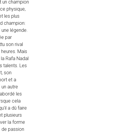
nt un champion
nce physique,
et les plus
nd champion:
i une légende.
ée par
tu son rival
e heures. Mais
 la Rafa Nadal
 talents. Les
t, son
ort et a
 un autre
 abordé les
rsque cela
'il a dû faire
t plusieurs
uver la forme
, de passion