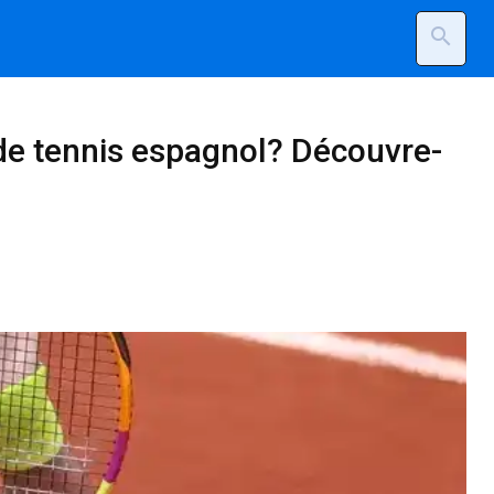
search
 de tennis espagnol? Découvre-