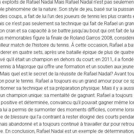
es exploits de Rafael Nadal Mais Rafael Nadal n'est pas seuleme
able phénomène de la nature. Son style de jeu, basé sur la puissa
 des coups, a fait de lui l'un des joueurs de tennis les plus craints 
s ce n'est pas seulement sa technique qui fait de Rafael un gra
on cran et sa capacité à se battre jusqu'au bout qui ont fait de lu
lus mémorables figure la finale de Roland Garros 2008, considér
ur match de l'histoire du tennis. À cette occasion, Rafael a bat
erer en quatre sets, après une bataille épique de plus de quatr
é qu'il était un champion en dehors du court: en 2011, il a fondé
nnis à Majorque qui offre une formation et un soutien aux jeunes
Mais quel est le secret de la réussite de Rafael Nadal? Avant tou
 pour le tennis. Rafael a toujours eu un grand amour pour ce sp
ionner sa technique et sa préparation physique. Mais il y a aussi
l un champion unique: sa mentalité de gagnant. Rafael a toujours
 positive et déterminée, convaincu qu'il pouvait gagner même lo
a lui a permis de surmonter des moments difficiles, comme lorsqu
 de blessure qui l'a contraint à rester éloigné des courts pendan
mais abandonné et a toujours continué à travailler dur pour retro
ire. En conclusion, Rafael Nadal est un exemple de détermination