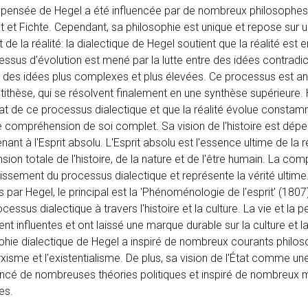
La pensée de Hegel a été influencée par de nombreux philosophe
t Fichte. Cependant, sa philosophie est unique et repose sur u
et de la réalité: la dialectique de Hegel soutient que la réalité est
ssus d'évolution est mené par la lutte entre des idées contradict
s des idées plus complexes et plus élevées. Ce processus est an
'antithèse, qui se résolvent finalement en une synthèse supérieure.
ultat de ce processus dialectique et que la réalité évolue consta
e compréhension de soi complet. Sa vision de l'histoire est dé
ant à l'Esprit absolu. L'Esprit absolu est l'essence ultime de la ré
ion totale de l'histoire, de la nature et de l'être humain. La co
utissement du processus dialectique et représente la vérité ultime
s par Hegel, le principal est la 'Phénoménologie de l'esprit' (1807
rocessus dialectique à travers l'histoire et la culture. La vie et la
t influentes et ont laissé une marque durable sur la culture et l
phie dialectique de Hegel a inspiré de nombreux courants philo
xisme et l'existentialisme. De plus, sa vision de l'État comme u
luencé de nombreuses théories politiques et inspiré de nombreu
es.