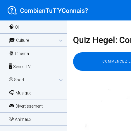
🧠
QI
Quiz Hegel: Con
🎓
expand_more
Culture
🍿
Cinéma
🖥️
Séries TV
⚾
expand_more
Sport
🎧
Musique
🎮
Divertissement
🐶
Animaux