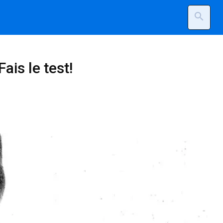
search
ais le test!