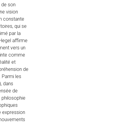
s de son
ne vision
 en constante
oires, qui se
imé par la
 Hegel affirme
mment vers un
peinte comme
alité et
mpréhension de
. Parmi les
), dans
 pensée de
a philosophie
sophiques
ne expression
x mouvements