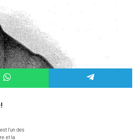
!
st l'un des
e et la