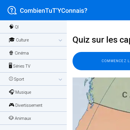
🧠
QI
Quiz sur les c
🎓
expand_more
Culture
🍿
Cinéma
🖥️
Séries TV
⚾
expand_more
Sport
🎧
Musique
🎮
Divertissement
🐶
Animaux