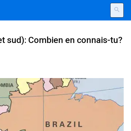
search
 et sud): Combien en connais-tu?