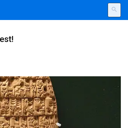
search
est!