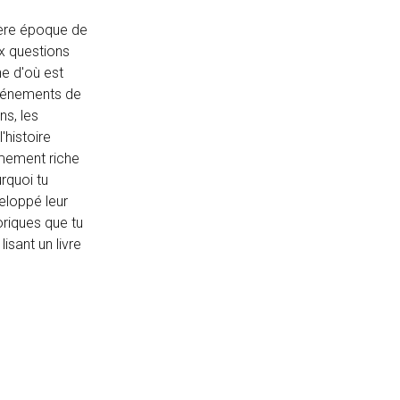
mière époque de
ux questions
ne d'où est
 événements de
ns, les
'histoire
êmement riche
rquoi tu
eloppé leur
oriques que tu
isant un livre