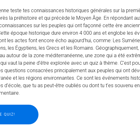
ncienne teste tes connaissances historiques générales sur la pre
nt après la préhistoire et qui précède le Moyen Âge. En répondant a
s connaissances sur les peuples qui ont façonné cette ère ancien
n. Cette époque historique dure environ 4 000 ans et englobe les
dont les actes font encore écho aujourd'hui, comme: Les Sumérie
ns, les Égyptiens, les Grecs et les Romains. Géographiquement, l
au autour de la zone méditerranéenne, une zone qui a été extr
qui vaut la peine d'être explorée avec un quiz à thème. C'est pou
es questions consacrées principalement aux peuples qui ont dév
erranée et les régions environnantes. Ce sont les événements hist
es d'école, que tu as peut-être oubliés ou dont tu t'es souvenu en l
mentaire.