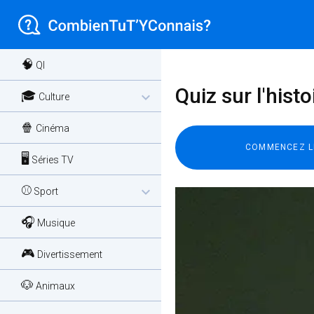
🧠
QI
Quiz sur l'histo
🎓
expand_more
Culture
🍿
Cinéma
🖥️
Séries TV
⚾
expand_more
Sport
🎧
Musique
🎮
Divertissement
🐶
Animaux