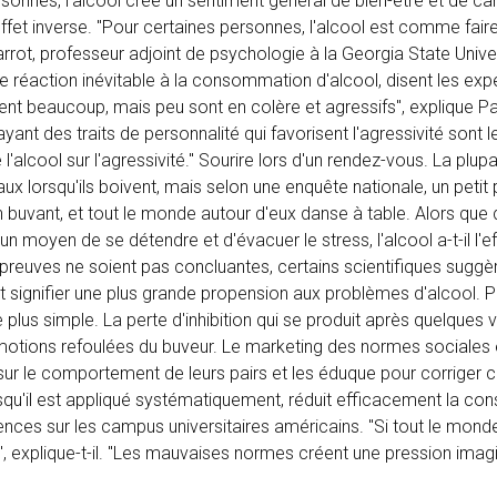
onnes, l'alcool crée un sentiment général de bien-être et de ca
'effet inverse. "Pour certaines personnes, l'alcool est comme faire
rrot, professeur adjoint de psychologie à la Georgia State Unive
e réaction inévitable à la consommation d'alcool, disent les expe
t beaucoup, mais peu sont en colère et agressifs", explique Pa
t des traits de personnalité qui favorisent l'agressivité sont l
 l'alcool sur l'agressivité." Sourire lors d'un rendez-vous. La plup
aux lorsqu'ils boivent, mais selon une enquête nationale, un peti
 en buvant, et tout le monde autour d'eux danse à table. Alors qu
un moyen de se détendre et d'évacuer le stress, l'alcool a-t-il l'ef
s preuves ne soient pas concluantes, certains scientifiques sugg
t signifier une plus grande propension aux problèmes d'alcool. P
e plus simple. La perte d'inhibition qui se produit après quelques 
émotions refoulées du buveur. Le marketing des normes sociales
ur le comportement de leurs pairs et les éduque pour corriger 
squ'il est appliqué systématiquement, réduit efficacement la c
nces sur les campus universitaires américains. "Si tout le monde
ussi", explique-t-il. "Les mauvaises normes créent une pression imag