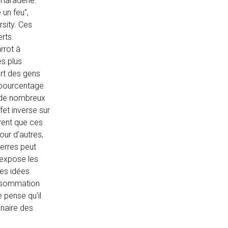
maraderie.
 un feu",
rsity. Ces
rts.
rrot à
es plus
art des gens
t pourcentage
e de nombreux
fet inverse sur
èrent que ces
our d'autres,
verres peut
 expose les
ces idées
onsommation
 pense qu'il
inaire des