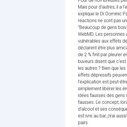
Pour de nombreuses pers
Mais pour d'autres, il a l
explique le Dr Dominic Pa
réactions ne sont pas un
"Beaucoup de gens boiven
WebMD. Les personnes ayan
vulnérables aux effets de
déclarent être plus amic
de 2 % finit par pleurer
buveurs disent que c'est 
les autres ? Bien que le
effets dépressifs peuven
l'explication est peut-êtr
simplement libérer les 
idées fausses des gens s
fausses. Le concept, lor
d'alcool et ses conséque
est ivre au bar, j'irai a
pairs.