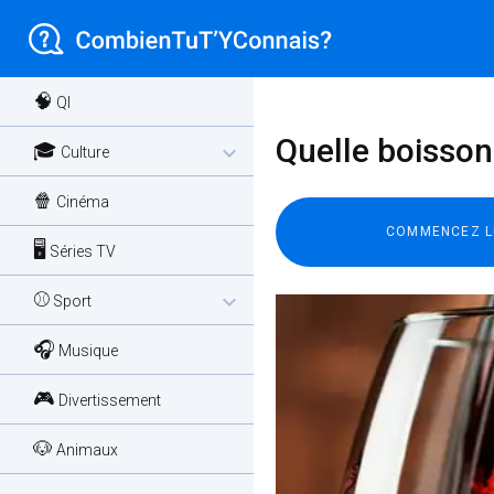
🧠
QI
Quelle boisson 
🎓
expand_more
Culture
🍿
Cinéma
🖥️
Séries TV
⚾
expand_more
Sport
🎧
Musique
🎮
Divertissement
🐶
Animaux