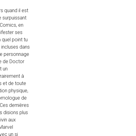
s quand il est
re surpuissant
l Comics, en
nifester ses
quel point tu
 incluses dans
 le personnage
e de Doctor
t un
trairement à
s et de toute
tion physique,
 homologue de
. Ces dernières
s disions plus
ivin aux
 Marvel
vec un si