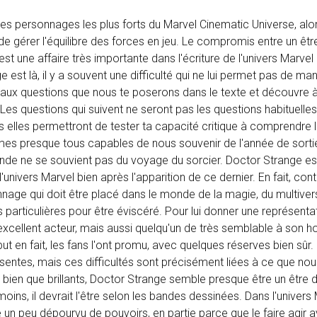
des personnages les plus forts du Marvel Cinematic Universe, alor
ile de gérer l'équilibre des forces en jeu. Le compromis entre un êt
est une affaire très importante dans l'écriture de l'univers Marve
e est là, il y a souvent une difficulté qui ne lui permet pas de ma
aux questions que nous te poserons dans le texte et découvre à 
es questions qui suivent ne seront pas les questions habituelles
ais elles permettront de tester ta capacité critique à comprendre
es presque tous capables de nous souvenir de l'année de sorti
nde ne se souvient pas du voyage du sorcier. Doctor Strange es
univers Marvel bien après l'apparition de ce dernier. En fait, con
nnage qui doit être placé dans le monde de la magie, du multiver
s particulières pour être éviscéré. Pour lui donner une représenta
 excellent acteur, mais aussi quelqu'un de très semblable à son
but en fait, les fans l'ont promu, avec quelques réserves bien sûr
ésentes, mais ces difficultés sont précisément liées à ce que nou
, bien que brillants, Doctor Strange semble presque être un être d
moins, il devrait l'être selon les bandes dessinées. Dans l'univers
é un peu dépourvu de pouvoirs, en partie parce que le faire agir a