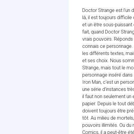
Doctor Strange est l'un 
là, il est toujours diffic
et un être sous-puissant 
fait, quand Doctor Strang
vrais pouvoirs. Réponds 
connais ce personnage. L
les différents textes, m
et ses choix. Nous somm
Strange, mais tout le mo
personnage inséré dans l'
Iron Man, c'est un perso
une série d'instances trè
il faut non seulement un
papier. Depuis le tout dé
doivent toujours être pr
tôt. Au milieu de mortels
pouvoirs illimités. Ou du 
Comics, il a peut-être ét