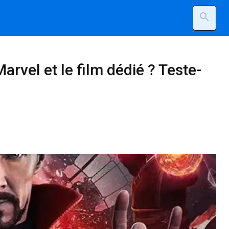
search
rvel et le film dédié ? Teste-