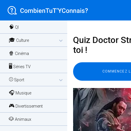
🧠
QI
Quiz Doctor Str
🎓
expand_more
Culture
toi !
🍿
Cinéma
🖥️
Séries TV
⚾
expand_more
Sport
🎧
Musique
🎮
Divertissement
🐶
Animaux